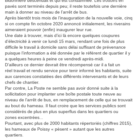
Bidonnière descendait et qui est condamnée. Les trottoirs en
pavés sont terminés depuis peu; il reste toutefois une dernière
main à donner au niveau de l’arrêt de bus.
Après bientôt trois mois de l’inauguration de la nouvelle voie, cinq
si on compte fin octobre 2020 annoncé initialement, les riverains
aimeraient pouvoir (enfin) inaugurer leur rue.
Une date à trouver, mais d’ici là encore quelques coupures
d’électricité à venir ce lundi 15 mars, rendant une fois de plus
difficile le travail à domicile sans délai suffisant de prévenance
puisque l’information a été donnée par le référent de quartier il y
a quelques heures à peine ce vendredi après-midi.
D’ailleurs ce dernier devrait être récompensé car il a fait un
réel travail et rendu service pour tenir informé les habitants, suite
aux carences constatées des différents intervenants et de leurs
chefs de chantier.
Par contre, La Poste ne semble pas avoir donné suite à la
sollicitation pour implanter une boîte postale toute neuve au
niveau de l’arrêt de bus, en remplacement de celle qui se trouvait
au bout du hameau. Il faut croire que les services publics sont
considérés de plus en plus superflus dans les quartiers ou
zones excentrées...
Pourtant, avec plus de 2000 habitants répertoriés (chiffres 2015),
les hameaux de Poissy « pèsent » autant que les autres
quartiers.