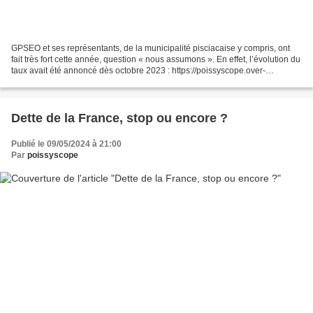
GPSEO et ses représentants, de la municipalité pisciacaise y compris, ont
fait très fort cette année, question « nous assumons ». En effet, l’évolution du
taux avait été annoncé dès octobre 2023 : https://poissyscope.over-
blog.com/2023/10/conseil-communautaire-du-12-octobre-le-taux-de-
prelevement-des-ordures-evolue.html...
Dette de la France, stop ou encore ?
Publié le 09/05/2024 à 21:00
Par
poissyscope