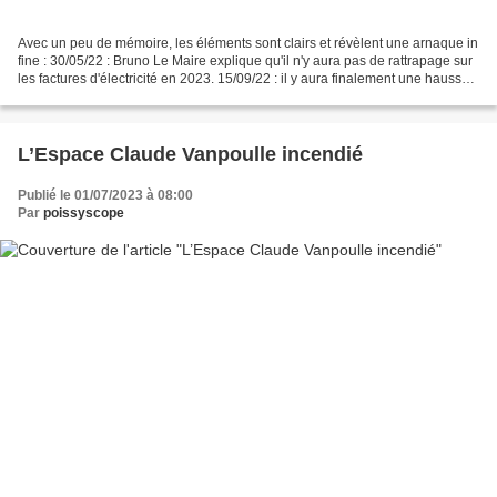
Avec un peu de mémoire, les éléments sont clairs et révèlent une arnaque in
fine : 30/05/22 : Bruno Le Maire explique qu'il n'y aura pas de rattrapage sur
les factures d'électricité en 2023. 15/09/22 : il y aura finalement une hausse
« que » de 15 % en...
L’Espace Claude Vanpoulle incendié
Publié le 01/07/2023 à 08:00
Par
poissyscope